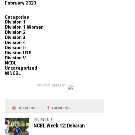
February 2023
Categories
Division 1
Division 1 Women
Division 2
Division 3
Division 4
Division Jr
Division U18
Division V
NCBL
Uncategorized
WNCBL
ADVERTISEMENT
HEADLINES
TRENDING
DIVISION 3
NCBL Week 12: Debaran