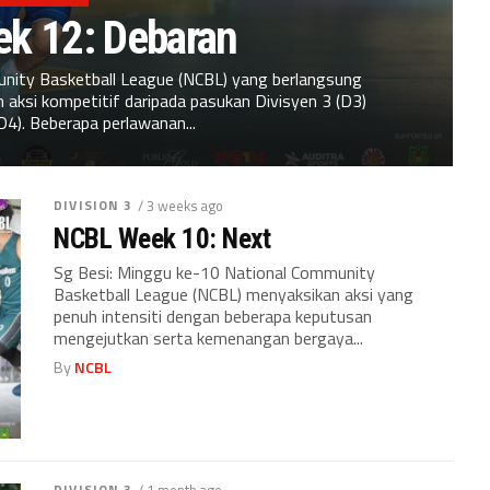
k 12: Debaran
nity Basketball League (NCBL) yang berlangsung
 aksi kompetitif daripada pasukan Divisyen 3 (D3)
D4). Beberapa perlawanan...
DIVISION 3
/ 3 weeks ago
NCBL Week 10: Next
Sg Besi: Minggu ke-10 National Community
Basketball League (NCBL) menyaksikan aksi yang
penuh intensiti dengan beberapa keputusan
mengejutkan serta kemenangan bergaya...
By
NCBL
DIVISION 3
/ 1 month ago